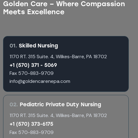
Golden Care – Where Compassion
Meets Excellence
01.
Skilled Nursing
1170 RT. 315 Suite. 4, Wilkes-Barre, PA 18702
+1 (570) 371 - 5069
Fax 570-883-9709
info@goldencarenepa.com
02.
Pediatric Private Duty Nursing
1170 RT. 315 Suite. 4, Wilkes-Barre, PA 18702
+1 (570) 373-6175
Fax 570-883-9709